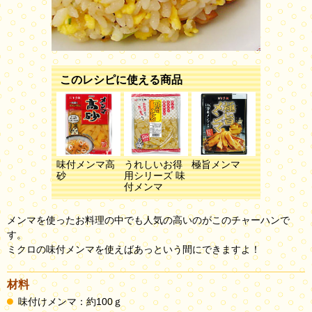
このレシピに使える商品
味付メンマ高
うれしいお得
極旨メンマ
砂
用シリーズ 味
付メンマ
メンマを使ったお料理の中でも人気の高いのがこのチャーハンで
す。
ミクロの味付メンマを使えばあっという間にできますよ！
材料
味付けメンマ：約100ｇ