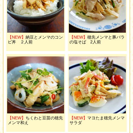
【NEW】
納豆とメンマのコン
【NEW】
穂先メンマと豚バラ
ビ丼 ２人前
の塩そば 2人前
【NEW】
ちくわと豆苗の穂先
【NEW】
マヨたま穂先メンマ
メンマ和え
サラダ