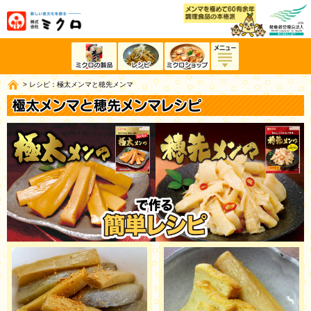
>
レシピ：極太メンマと穂先メンマ