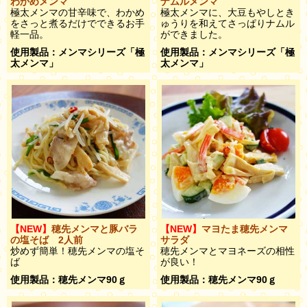
わかめメンマ
ナムルメンマ
極太メンマの甘辛味で、わかめ
極太メンマに、大豆もやしとき
をさっと煮るだけでできるお手
ゅうりを和えてさっぱりナムル
軽一品。
ができました。
使用製品：メンマシリーズ「極
使用製品：メンマシリーズ「極
太メンマ」
太メンマ」
【NEW】
穂先メンマと豚バラ
【NEW】
マヨたま穂先メンマ
の塩そば 2人前
サラダ
炒めず簡単！穂先メンマの塩そ
穂先メンマとマヨネーズの相性
ば
が良い！
使用製品：穂先メンマ90ｇ
使用製品：穂先メンマ90ｇ