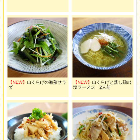
【NEW】
山くらげの海藻サラ
【NEW】
山くらげと蒸し鶏の
ダ
塩ラーメン 2人前