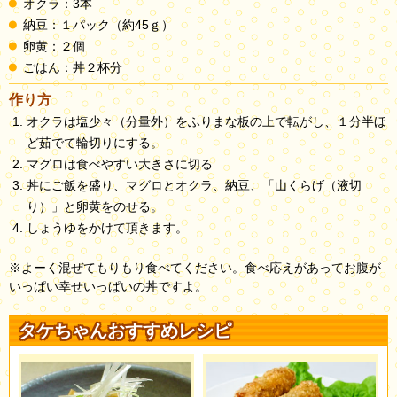
オクラ：3本
納豆：１パック（約45ｇ）
卵黄：２個
ごはん：丼２杯分
作り方
オクラは塩少々（分量外）をふりまな板の上で転がし、１分半ほ
ど茹でて輪切りにする。
マグロは食べやすい大きさに切る
丼にご飯を盛り、マグロとオクラ、納豆、「山くらげ（液切
り）」と卵黄をのせる。
しょうゆをかけて頂きます。
※よーく混ぜてもりもり食べてください。食べ応えがあってお腹が
いっぱい幸せいっぱいの丼ですよ。
タケちゃんおすすめレシピ