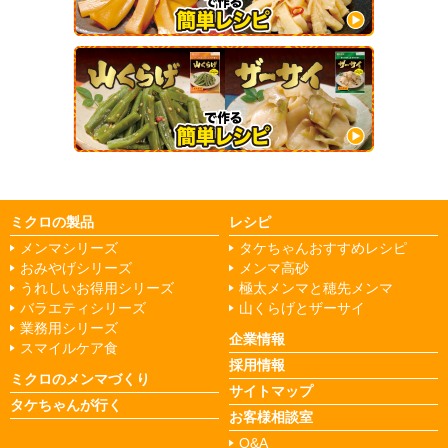
ミクロの製品
レシピ
メンマシリーズ
タケちゃんおすすめレシピ
おみやげシリーズ
メンマ高砂
うれしいお得用シリーズ
極太メンマと穂先メンマ
バラエティシリーズ
山くらげとザーサイ
業務用シリーズ
企業情報
スマイルケア食
採用情報
ミクロのメンマづくり
サイトマップ
タケちゃんが行く
お客様相談室
Q&A