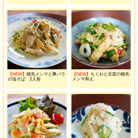
【NEW】
穂先メンマと豚バラ
【NEW】
ちくわと豆苗の穂先
の塩そば 2人前
メンマ和え