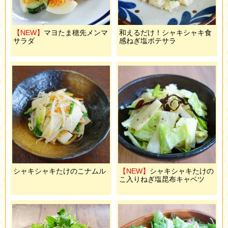
【NEW】
マヨたま穂先メンマ
和えるだけ！シャキシャキ食
サラダ
感ねぎ塩ポテサラ
シャキシャキたけのこナムル
【NEW】
シャキシャキたけの
こ入りねぎ塩昆布キャベツ