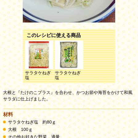
このレシピに使える商品
サラタケねぎ
サラタケねぎ
塩
塩
大根と『たけのこプラス』を合わせ、かつお節や海苔をかけて和風
サラダに仕上げました。
材料
サラタケねぎ塩 約80ｇ
大根 100ｇ
その他お好きな野菜 適量