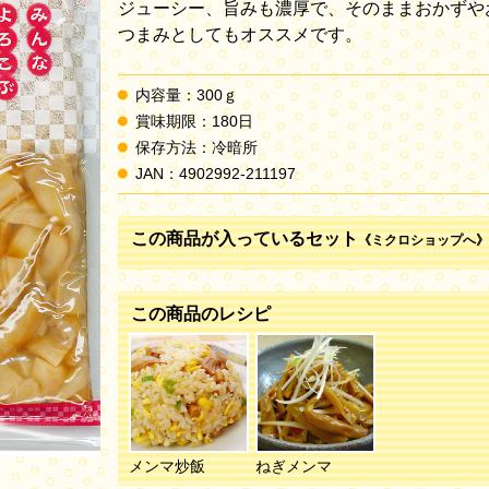
ジューシー、旨みも濃厚で、そのままおかずや
つまみとしてもオススメです。
内容量：300ｇ
賞味期限：180日
保存方法：冷暗所
JAN：4902992-211197
この商品が入っているセット
《ミクロショップへ》
この商品のレシピ
メンマ炒飯
ねぎメンマ