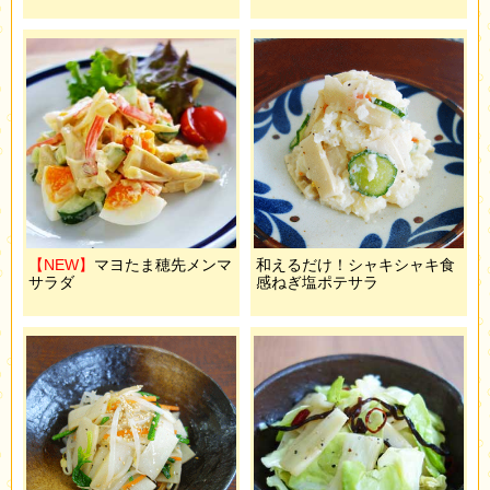
【NEW】
マヨたま穂先メンマ
和えるだけ！シャキシャキ食
サラダ
感ねぎ塩ポテサラ