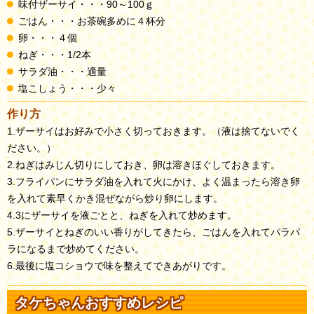
味付ザーサイ・・・90～100ｇ
ごはん・・・お茶碗多めに４杯分
卵・・・４個
ねぎ・・・1/2本
サラダ油・・・適量
塩こしょう・・・少々
作り方
1.ザーサイはお好みで小さく切っておきます。（液は捨てないでく
ださい。）
2.ねぎはみじん切りにしておき、卵は溶きほぐしておきます。
3.フライパンにサラダ油を入れて火にかけ、よく温まったら溶き卵
を入れて素早くかき混ぜながら炒り卵にします。
4.3にザーサイを液ごとと、ねぎを入れて炒めます。
5.ザーサイとねぎのいい香りがしてきたら、ごはんを入れてパラパ
ラになるまで炒めてください。
6.最後に塩コショウで味を整えてできあがりです。
タケちゃんおすすめレシピ