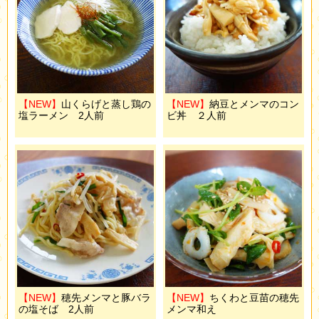
【NEW】
山くらげと蒸し鶏の
【NEW】
納豆とメンマのコン
塩ラーメン 2人前
ビ丼 ２人前
【NEW】
穂先メンマと豚バラ
【NEW】
ちくわと豆苗の穂先
の塩そば 2人前
メンマ和え