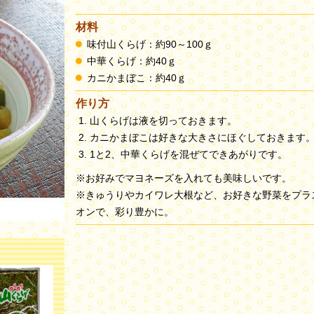
材料
味付山くらげ：約90～100ｇ
中華くらげ：約40ｇ
カニかまぼこ：約40ｇ
作り方
山くらげは液を切っておきます。
カニかまぼこは好きな大きさにほぐしておきます
1と2、中華くらげを混ぜてできあがりです。
※お好みでマヨネーズを入れても美味しいです。
※きゅうりやカイワレ大根など、お好きな野菜をプラ
オンで、彩り豊かに。