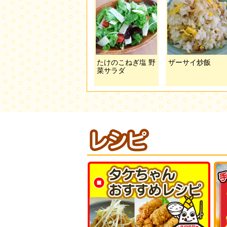
たけのこねぎ塩 野
ザーサイ炒飯
菜サラダ