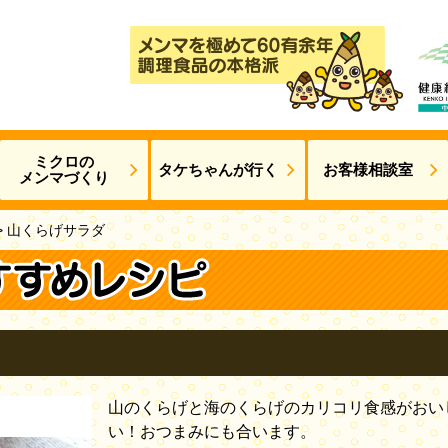
ミクロの
タケちゃんが
行く
お客様相談室
メンマづくり
>
山くらげサラダ
山のくらげと海のくらげのカリコリ食感がおい
い！おつまみにも合います。