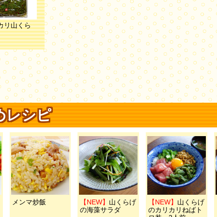
カリ山くら
めレシピ
メンマ炒飯
【NEW】
山くらげ
【NEW】
山くらげ
の海藻サラダ
のカリカリねばト