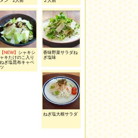
メン 2人前
２人前
【NEW】
シャキシ
香味野菜サラダね
ャキたけのこ入り
ぎ塩味
ねぎ塩昆布キャベ
ツ
ねぎ塩大根サラダ