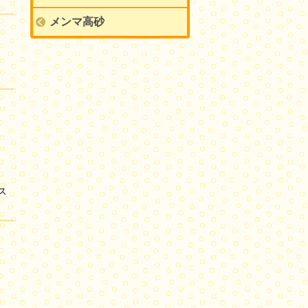
メンマ高砂
。
ス