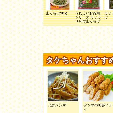
山くらげ90ｇ
うれしいお得用
カリ
シリーズ カリカ
げ
リ味付山くらげ
タケちゃんおすす
ねぎメンマ
メンマの肉巻フラ
イ