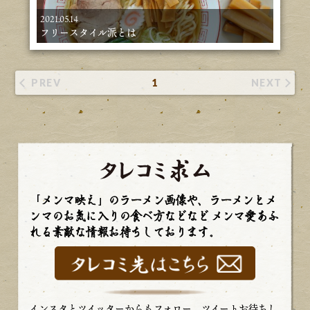
2021.05.14
フリースタイル派とは
PREV
1
NEXT
「メンマ映え」のラーメン画像や、ラーメンとメ
ンマのお気に入りの食べ方などなど
メンマ愛あふ
れる素敵な情報お待ちしております。
インスタとツイッターからもフォロー、ツイートお待ちし