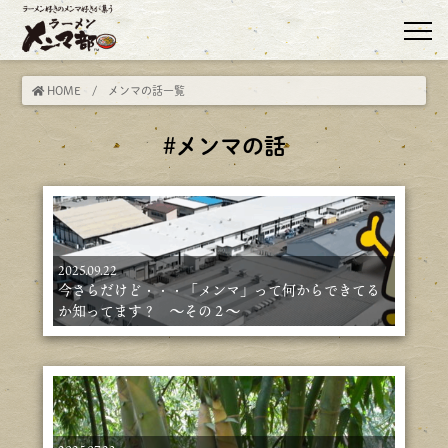
HOME
/ メンマの話一覧
#メンマの話
2025.09.22
今さらだけど・・・「メンマ」って何からできてる
か知ってます？ ～その２～