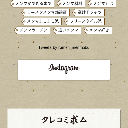
メンマができるまで
メンマ材料
メンマとは
ラーメンメンマ部遠征
高砂Ｔシャツ
メンマましまし派
フリースタイル派
メンマラーメン
追いメンマ
メンマ好き
Tweets by ramen_menmabu