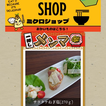
サラタケねぎ塩(270ｇ)