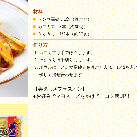
材料
メンマ高砂：1袋（液ごと）
カニカマ：5本（約60ｇ）
きゅうり：1/2本（約50ｇ）
作り方
カニカマは手でほぐします。
きゅうりは千切りにします。
ボウルに「メンマ高砂」を液ごと入れ、1と2を入
優しく混ぜ合わせます。
【美味しさプラスオン】
●お好みでマヨネーズをかけて、コク感UP！