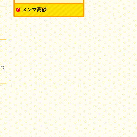
メンマ高砂
れて