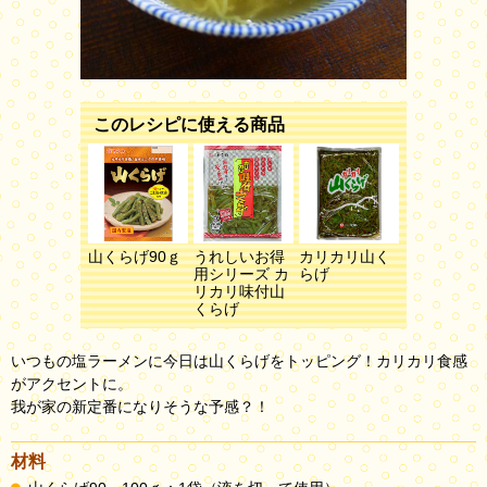
このレシピに使える商品
山くらげ90ｇ
うれしいお得
カリカリ山く
用シリーズ カ
らげ
リカリ味付山
くらげ
いつもの塩ラーメンに今日は山くらげをトッピング！カリカリ食感
がアクセントに。
我が家の新定番になりそうな予感？！
材料