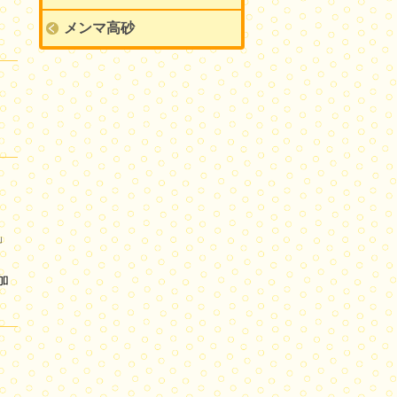
メンマ高砂
。
」
加