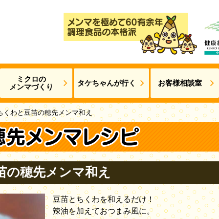
ミクロの
タケちゃんが
行く
お客様相談室
メンマづくり
ちくわと豆苗の穂先メンマ和え
苗の穂先メンマ和え
豆苗とちくわを和えるだけ！
辣油を加えておつまみ風に。