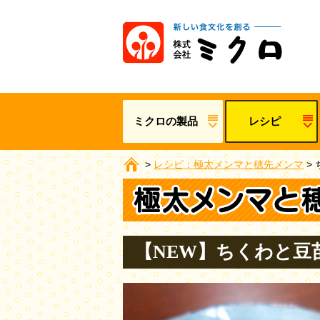
ミクロの製品
レシピ
>
レシピ：極太メンマと穂先メンマ
>
【NEW】ちくわと豆