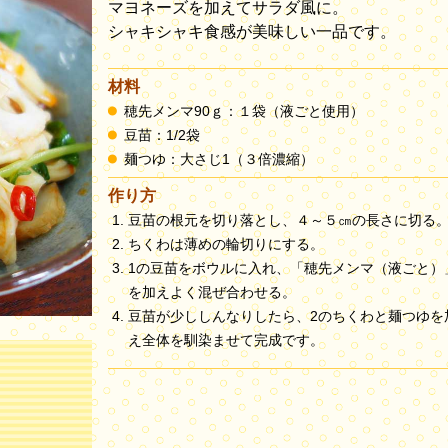
マヨネーズを加えてサラダ風に。
シャキシャキ食感が美味しい一品です。
材料
穂先メンマ90ｇ：１袋（液ごと使用）
豆苗：1/2袋
麺つゆ：大さじ1（３倍濃縮）
作り方
豆苗の根元を切り落とし、４～５㎝の長さに切る
ちくわは薄めの輪切りにする。
1の豆苗をボウルに入れ、「穂先メンマ（液ごと）
を加えよく混ぜ合わせる。
豆苗が少ししんなりしたら、2のちくわと麺つゆを
え全体を馴染ませて完成です。