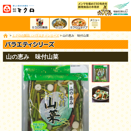
>
ミクロの製品：バラエティシリーズ
>
山の恵み 味付山菜
山の恵み 味付山菜