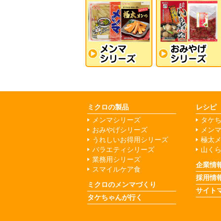
ミクロの製品
レシピ
メンマシリーズ
タケ
おみやげシリーズ
メン
うれしいお得用シリーズ
極太
バラエティシリーズ
山く
業務用シリーズ
企業情
スマイルケア食
採用情
ミクロのメンマづくり
サイト
タケちゃんが行く