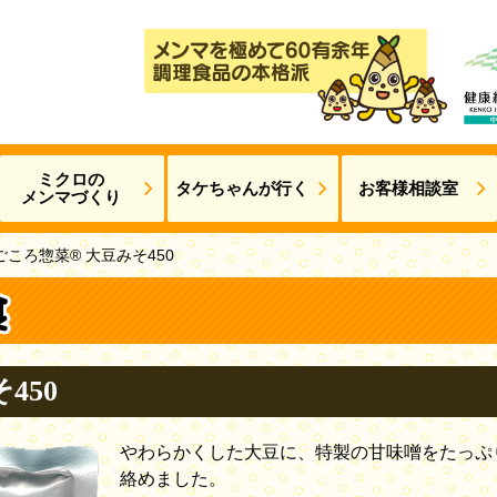
ミクロの
タケちゃんが
行く
お客様相談室
メンマづくり
ごころ惣菜® 大豆みそ450
450
やわらかくした大豆に、特製の甘味噌をたっぷ
絡めました。