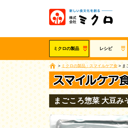
ミクロの製品
レシピ
>
ミクロの製品：スマイルケア食
>
ま
まごころ惣菜 大豆みそ