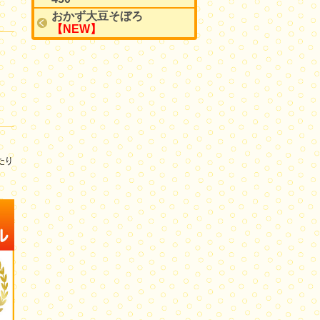
おかず大豆そぼろ
【NEW】