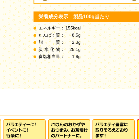
栄養成分表示 製品100g当たり
エネルギー
：
155kcal
たんぱく質
：
8.5g
脂質
：
2.3g
炭水化物
：
25.1g
食塩相当量
：
1.9g