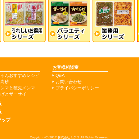
お客様相談室
ちゃんおすすめレシピ
Q&A
マ高砂
お問い合わせ
メンマと穂先メンマ
プライバシーポリシー
らげとザーサイ
報
報
マップ
Copyright (C)
2017
株式会社ミクロ All Rights Reserved.