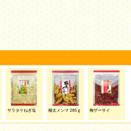
サラタケねぎ塩
極太メンマ 285ｇ
梅ザーサイ