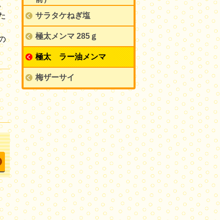
。
た
サラタケねぎ塩
極太メンマ 285ｇ
の
極太 ラー油メンマ
梅ザーサイ