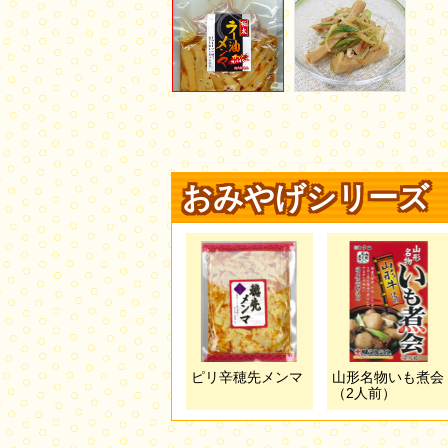
おみやげシリーズ
ピリ辛穂先メンマ
山形名物いも煮会
（2人前）