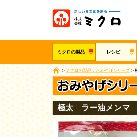
ミクロの製品
レシピ
>
ミクロの製品：おみやげシリーズ
>
極太 ラー油メンマ