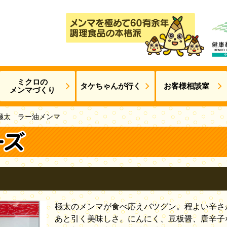
ミクロの
タケちゃんが
行く
お客様相談室
メンマづくり
極太 ラー油メンマ
極太のメンマが食べ応えバツグン。程よい辛さ
あと引く美味しさ。にんにく、豆板醤、唐辛子