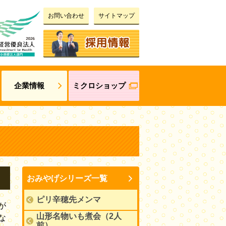
お問い合わせ
サイトマップ
企業情報
ミクロショップ
おみやげシリーズ一覧
ピリ辛穂先メンマ
が
山形名物いも煮会（2人
な
前）