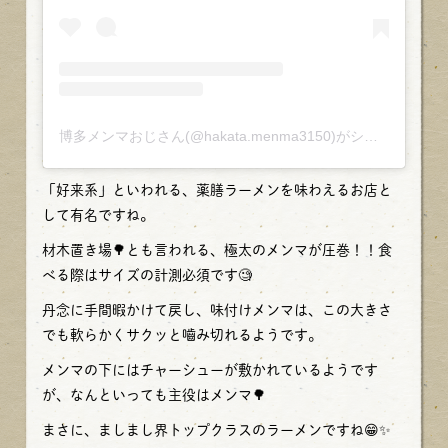
博多メンマおじさん(@hakata.menma3150)がシェアした投稿
「好来系」といわれる、薬膳ラーメンを味わえるお店と
して有名ですね。
材木置き場🌳とも言われる、極太のメンマが圧巻！！食
べる際はサイズの計測必須です🧐
丹念に手間暇かけて戻し、味付けメンマは、この大きさ
でも軟らかくサクッと嚙み切れるようです。
メンマの下にはチャーシューが敷かれているようです
が、なんといっても主役はメンマ🌳
まさに、ましまし界トップクラスのラーメンですね😁✨