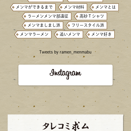
メンマができるまで
メンマ材料
メンマとは
ラーメンメンマ部遠征
高砂Ｔシャツ
メンマましまし派
フリースタイル派
メンマラーメン
追いメンマ
メンマ好き
Tweets by ramen_menmabu