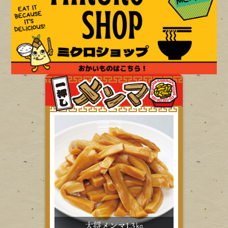
大将メンマ1.3㎏